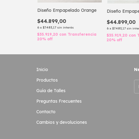
Diseño Empapelado Orange
Diseño Empape
$44.899,00
$44.899,00
6
x
$7.483,17
sin interés
6
x
$7.483,17
sin inte
$35.919,20
con
Transferencia
$35.919,20
con
20% off
20% off
Inicio
Ne
Productos
Guía de Talles
Preguntas Frecuentes
Contacto
Cambios y devoluciones