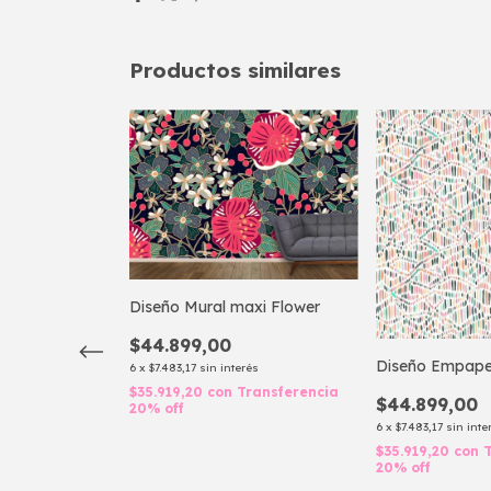
Productos similares
Diseño Mural maxi Flower
$44.899,00
Diseño Empapel
ado Florinda
6
x
$7.483,17
sin interés
$35.919,20
con
Transferencia
$44.899,00
20% off
6
x
$7.483,17
sin inte
rés
$35.919,20
con
T
ransferencia
20% off