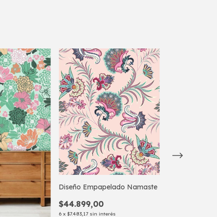
Diseño Empapelado Namaste
$44.899,00
6
x
$7.483,17
sin interés