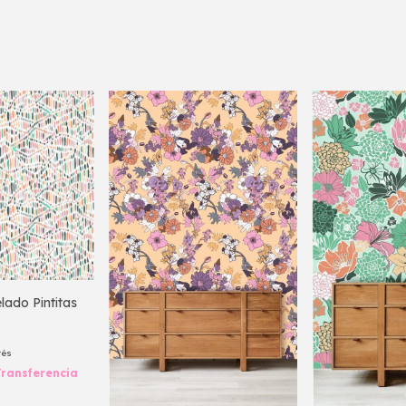
ado Pintitas
rés
ransferencia