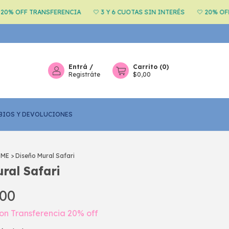
TRANSFERENCIA
🤍 3 Y 6 CUOTAS SIN INTERÉS
🤍 20% OFF TRANSFE
Entrá
/
Carrito
(
0
)
Registráte
$0,00
BIOS Y DEVOLUCIONES
OME
>
Diseño Mural Safari
ral Safari
,00
on
Transferencia 20% off