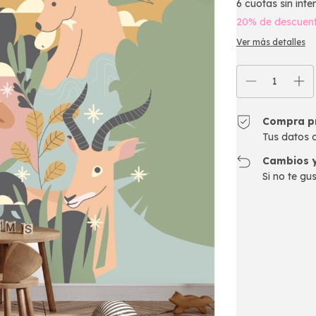
6
cuotas sin inte
20% de descuen
Ver más detalles
Compra p
Tus datos 
Cambios y
Si no te gu