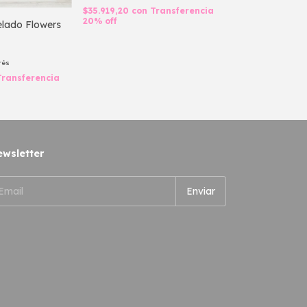
$35.919,20
con
Transferencia
20% off
lado Flowers
Diseño Empape
$44.899,00
rés
6
x
$7.483,17
sin int
Transferencia
$35.919,20
con
20% off
wsletter