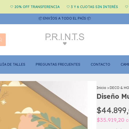
0% OFF TRANSFERENCIA
🤍 3 Y 6 CUOTAS SIN INTERÉS
🤍 20% OFF 
📦 ENVÍOS A TODO EL PAÍS 📦
UÍA DE TALLES
PREGUNTAS FRECUENTES
CONTACTO
CAM
Inicio
>
DECO & H
Diseño Mu
$44.899
$35.919,20
c