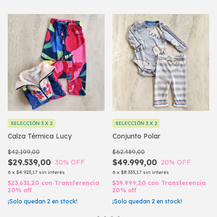
SELECCIÓN 3 X 2
SELECCIÓN 3 X 2
Calza Térmica Lucy
Conjunto Polar
$42.199,00
$62.489,00
$29.539,00
$49.999,00
30
% OFF
20
% OFF
6
x
$4.923,17
sin interés
6
x
$8.333,17
sin interés
$23.631,20
con
Transferencia
$39.999,20
con
Transferencia
20% off
20% off
¡Solo quedan
2
en stock!
¡Solo quedan
2
en stock!