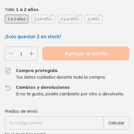
Talle:
1 a 2 años
1 a 2 años
2 a 4 años
4 a 6 años
6 años
¡Solo quedan
2
en stock!
Compra protegida
Tus datos cuidados durante toda la compra.
Cambios y devoluciones
Si no te gusta, podés cambiarlo por otro o devolverlo.
Entregas para el CP:
Cambiar CP
Medios de envío
Calcular