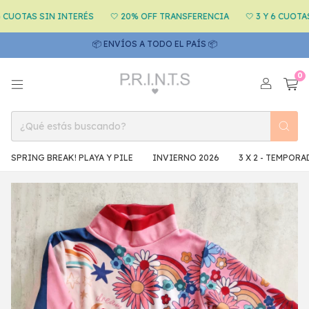
AS SIN INTERÉS
🤍 20% OFF TRANSFERENCIA
🤍 3 Y 6 CUOTAS SIN 
📦 ENVÍOS A TODO EL PAÍS 📦
0
SPRING BREAK! PLAYA Y PILE
INVIERNO 2026
3 X 2 - TEMPOR